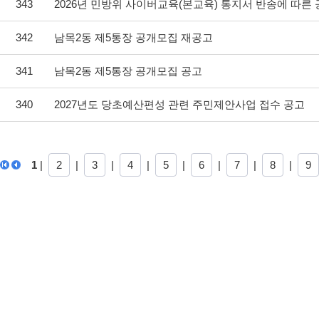
343
2026년 민방위 사이버교육(본교육) 통지서 반송에 따른
342
남목2동 제5통장 공개모집 재공고
341
남목2동 제5통장 공개모집 공고
340
2027년도 당초예산편성 관련 주민제안사업 접수 공고
1
|
2
|
3
|
4
|
5
|
6
|
7
|
8
|
9